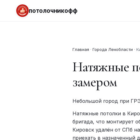
потолочникофф
Главная
·
Города Ленобласти
·
К
Натяжные по
замером
Небольшой город при ГРЭ
Натяжные потолки в Киро
бригада, что монтирует о
Кировск удалён от СПб на
приехать в назначенный д