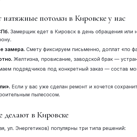
 натяжные потолки в Кировске у нас
СПб.
Замерщик едет в Кировск в день обращения или
фону.
е замера.
Смету фиксируем письменно, доплат «по фа
отно.
Желтизна, провисание, заводской брак — устран
аем подрядчиков под конкретный заказ — состав мо
ли».
Если у вас уже сделан ремонт и хочется сохрани
троительным пылесосом.
е делают в Кировске
ая, ул. Энергетиков) популярны три типа решений: