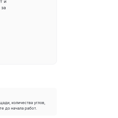
т и
 за
щади, количества углов,
те до начала работ.