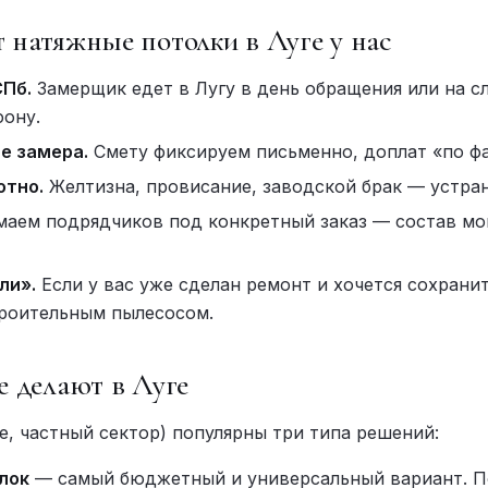
 натяжные потолки в Луге у нас
СПб.
Замерщик едет в Лугу в день обращения или на 
фону.
е замера.
Смету фиксируем письменно, доплат «по фа
отно.
Желтизна, провисание, заводской брак — устран
аем подрядчиков под конкретный заказ — состав мо
ли».
Если у вас уже сделан ремонт и хочется сохрани
троительным пылесосом.
е делают в Луге
ье, частный сектор) популярны три типа решений:
лок
— самый бюджетный и универсальный вариант. П