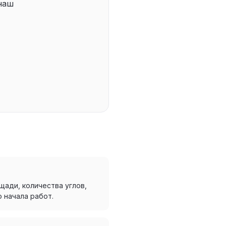
 наш
щади, количества углов,
 начала работ.