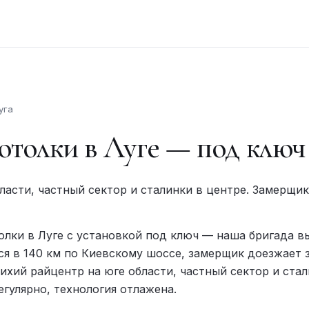
уга
толки в Луге — под ключ
ласти, частный сектор и сталинки в центре. Замерщи
лки в Луге с установкой под ключ — наша бригада в
ся в 140 км по Киевскому шоссе, замерщик доезжает за
ихий райцентр на юге области, частный сектор и стал
гулярно, технология отлажена.