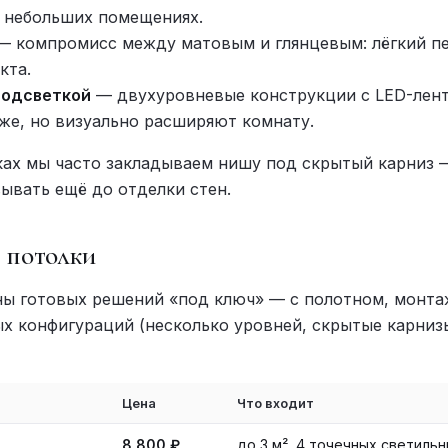
в небольших помещениях.
 компромисс между матовым и глянцевым: лёгкий пе
кта.
подсветкой
— двухуровневые конструкции с LED-лент
е, но визуально расширяют комнату.
ках мы часто закладываем нишу под скрытый карниз 
ывать ещё до отделки стен.
 потолки
ы готовых решений «под ключ» — с полотном, монт
ых конфигураций (несколько уровней, скрытые карниз
Цена
Что входит
8 800 ₽
до 3 м², 4 точечных светильн