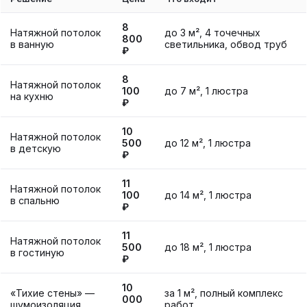
8
Натяжной потолок
до 3 м², 4 точечных
800
в ванную
светильника, обвод труб
₽
8
Натяжной потолок
100
до 7 м², 1 люстра
на кухню
₽
10
Натяжной потолок
500
до 12 м², 1 люстра
в детскую
₽
11
Натяжной потолок
100
до 14 м², 1 люстра
в спальню
₽
11
Натяжной потолок
500
до 18 м², 1 люстра
в гостиную
₽
10
«Тихие стены» —
за 1 м², полный комплекс
000
шумоизоляция
работ