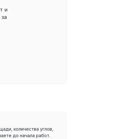
т и
 за
щади, количества углов,
аете до начала работ.