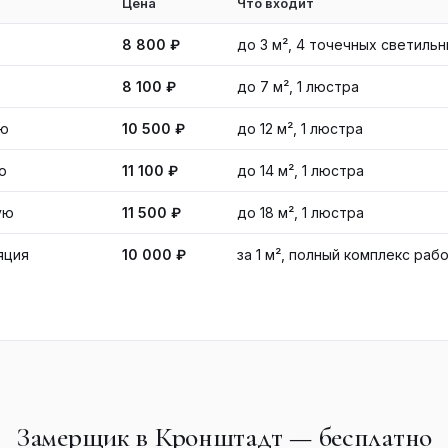
Цена
Что входит
8 800 ₽
до 3 м², 4 точечных светильн
8 100 ₽
до 7 м², 1 люстра
ую
10 500 ₽
до 12 м², 1 люстра
ю
11 100 ₽
до 14 м², 1 люстра
ую
11 500 ₽
до 18 м², 1 люстра
яция
10 000 ₽
за 1 м², полный комплекс раб
Замерщик в Кронштадт — бесплатно