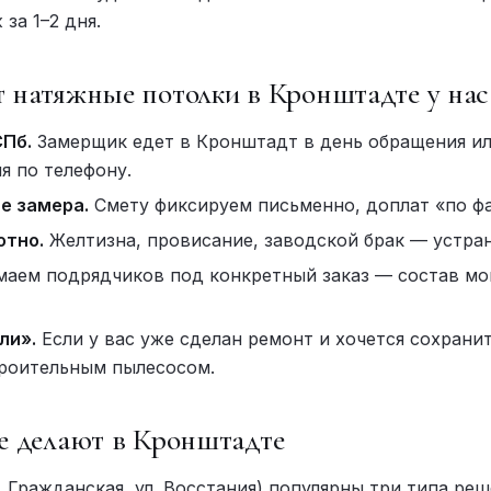
за 1–2 дня.
 натяжные потолки в Кронштадте у нас
СПб.
Замерщик едет в Кронштадт в день обращения и
я по телефону.
е замера.
Смету фиксируем письменно, доплат «по фа
отно.
Желтизна, провисание, заводской брак — устран
аем подрядчиков под конкретный заказ — состав мо
ли».
Если у вас уже сделан ремонт и хочется сохрани
троительным пылесосом.
е делают в Кронштадте
 Гражданская, ул. Восстания) популярны три типа реш