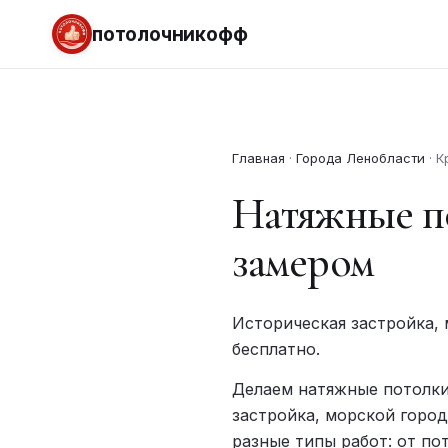
потолочникофф
Главная
·
Города Ленобласти
·
К
Натяжные по
замером
Историческая застройка,
бесплатно.
Делаем натяжные потолки
застройка, морской горо
разные типы работ: от по