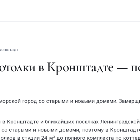
ронштадт
толки в Кронштадте — по
 морской город со старыми и новыми домами. Замерщ
 в Кронштадте и ближайших посёлках Ленинградской 
д со старыми и новыми домами, поэтому в Кронштадт
толков в студии 24 м² до полного комплекта по котте