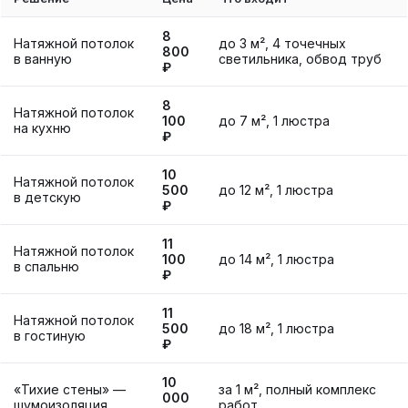
8
Натяжной потолок
до 3 м², 4 точечных
800
в ванную
светильника, обвод труб
₽
8
Натяжной потолок
100
до 7 м², 1 люстра
на кухню
₽
10
Натяжной потолок
500
до 12 м², 1 люстра
в детскую
₽
11
Натяжной потолок
100
до 14 м², 1 люстра
в спальню
₽
11
Натяжной потолок
500
до 18 м², 1 люстра
в гостиную
₽
10
«Тихие стены» —
за 1 м², полный комплекс
000
шумоизоляция
работ