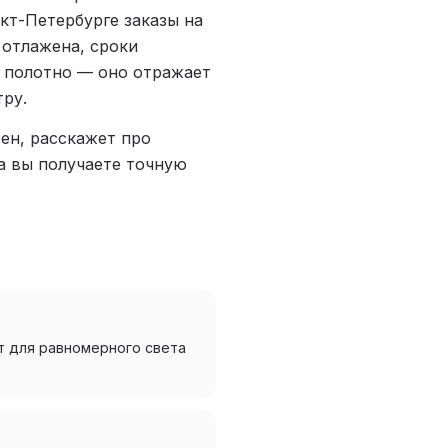
нкт-Петербурге заказы на
 отлажена, сроки
е полотно — оно отражает
тру.
ен, расскажет про
а вы получаете точную
т для равномерного света