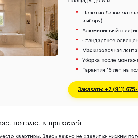
Площадь: до 8 м²
Полотно белое матово
выбору)
Алюминиевый профил
Стандартное освеще
Маскировочная лента
Уборка после монтаж
Гарантия 15 лет на п
Заказать: +7 (911) 675
жа потолка в прихожей
место квартиры. Здесь важно не «давить» низким пот