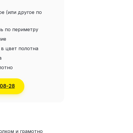
е (или другое по
ь по периметру
ние
 в цвет полотна
а
олотно
-08-28
олком и грамотно