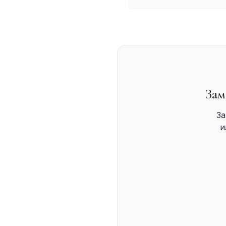
Зам
За
и