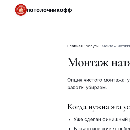
потолочникофф
Главная
·
Услуги
·
Монтаж натяжн
Монтаж натя
Опция чистого монтажа: 
работы убираем.
Когда нужна эта ус
Уже сделан финишный 
В квартире живёт ребё